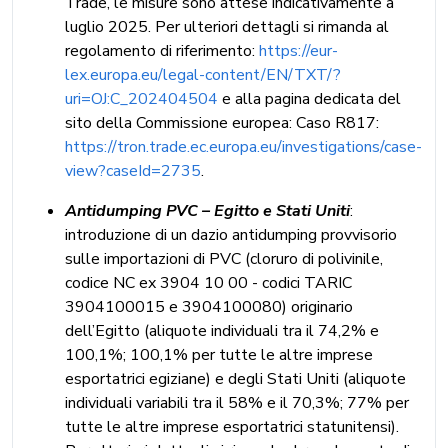
Trade, le misure sono attese indicativamente a
luglio 2025. Per ulteriori dettagli si rimanda al
regolamento di riferimento:
https://eur-
lex.europa.eu/legal-content/EN/TXT/?
uri=OJ:C_202404504
e alla pagina dedicata del
sito della Commissione europea: Caso R817:
https://tron.trade.ec.europa.eu/investigations/case-
view?caseId=2735
.
Antidumping PVC – Egitto e Stati Uniti
:
introduzione di un dazio antidumping provvisorio
sulle importazioni di PVC (cloruro di polivinile,
codice NC ex 3904 10 00 - codici TARIC
3904100015 e 3904100080) originario
dell’Egitto (aliquote individuali tra il 74,2% e
100,1%; 100,1% per tutte le altre imprese
esportatrici egiziane) e degli Stati Uniti (aliquote
individuali variabili tra il 58% e il 70,3%; 77% per
tutte le altre imprese esportatrici statunitensi).