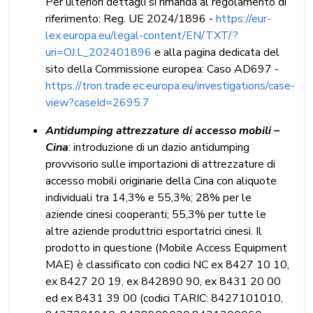
Per ulteriori dettagli si rimanda al regolamento di
riferimento: Reg. UE 2024/1896 -
https://eur-
lex.europa.eu/legal-content/EN/TXT/?
uri=OJ:L_202401896
e alla pagina dedicata del
sito della Commissione europea: Caso AD697 -
https://tron.trade.ec.europa.eu/investigations/case-
view?caseId=2695.7
Antidumping attrezzature di accesso mobili –
Cina
: introduzione di un dazio antidumping
provvisorio sulle importazioni di attrezzature di
accesso mobili originarie della Cina con aliquote
individuali tra 14,3% e 55,3%; 28% per le
aziende cinesi cooperanti; 55,3% per tutte le
altre aziende produttrici esportatrici cinesi. Il
prodotto in questione (Mobile Access Equipment
MAE) è classificato con codici NC ex 8427 10 10,
ex 8427 20 19, ex 842890 90, ex 8431 20 00
ed ex 8431 39 00 (codici TARIC: 8427101010,