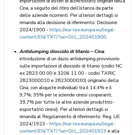
importazioni di esteri di alchilfosfato originari della
Cina, a seguito del ritiro dell’istanza da parte
delle aziende ricorrenti. Per ulteriori dettagli si
rimanda alla decisione di riferimento: Decisione
2024/1900 -
https://eur-lex.europa.eu/legal-
content/EN/TXT/?uri=OJ:L_202401900
.
Antidumping diossido di titanio – Cina
:
introduzione di un dazio antidumping provvisorio
sulle importazioni di diossido di titanio (codici NC
ex 2823 00 00 e 3206 11 00 - codici TARIC
2823000010 e 2823000030) originario della
Cina, con aliquote individuali tra il 14,4% e il
9,7%; 35% per le aziende cinesi cooperanti;
39,7% per tutte le altre aziende produttrici-
esportatrici cinesi). Per ulteriori dettagli si
rimanda al Regolamento di riferimento: Reg. UE
2024/1923 -
https://eur-lex.europa.eu/legal-
content/EN/TXT/?uri=OJ:L_202401923
e alla