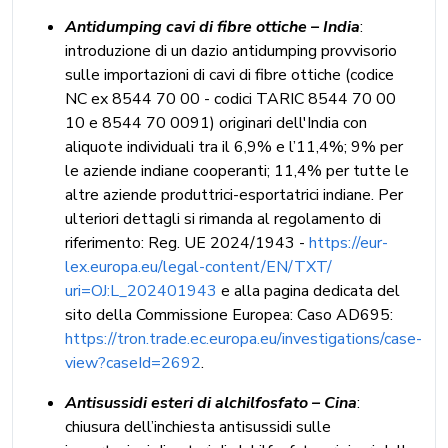
Antidumping cavi di fibre ottiche – India
:
introduzione di un dazio antidumping provvisorio
sulle importazioni di cavi di fibre ottiche (codice
NC ex 8544 70 00 - codici TARIC 8544 70 00
10 e 8544 70 0091) originari dell'India con
aliquote individuali tra il 6,9% e l’11,4%; 9% per
le aziende indiane cooperanti; 11,4% per tutte le
altre aziende produttrici-esportatrici indiane. Per
ulteriori dettagli si rimanda al regolamento di
riferimento: Reg. UE 2024/1943 -
https://eur-
lex.europa.eu/legal-content/EN/TXT/
uri=OJ:L_202401943
e alla pagina dedicata del
sito della Commissione Europea: Caso AD695:
https://tron.trade.ec.europa.eu/investigations/case-
view?caseId=2692
.
Antisussidi esteri di alchilfosfato – Cina
:
chiusura dell’inchiesta antisussidi sulle