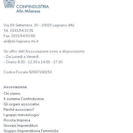
Via XX Settembre, 30 - 20025 Legnano (Mi)
Tel. 0331/54.33.91
Fax. 0331/54.50.69
ali@ali.legnano.mi.it
Gli uffici dell'Associazione sono a disposizione:
- Da Lunedì a Venerdì
- Orario 8:30 - 12:30 e 14:00 - 17:30
Codice Fiscale 92007160150
Associazione
Chi siamo
Il sistema Confindustria
Gli organi associativi
Perchè associarsi?
I gruppi merceologici
Piccola Impresa
Giovani Imprenditori
Gruppo Imprenditoria Femminile