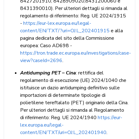
8427201910, 8428909020,8431200060 e
8431390010). Per ulteriori dettagli si rimanda al
regolamento di riferimento: Reg. UE 2024/1915
-
https://eur-lex.europa.eu/legal-
content/EN/TXT/?uri=OJ:L_202401915
e alla
pagina dedicata del sito della Commissione
europea: Caso AD698 -
https://tron.trade.ec.europa.eu/investigations/case-
view?caseId=2696
.
Antidumping PET – Cina
: rettifica del
regolamento di esecuzione (UE) 2024/1040 che
istituisce un dazio antidumping definitivo sulle
importazioni di determinate tipologie di
polietilene tereftalato (PET) originario della Cina.
Per ulteriori dettagli si rimanda al Regolamento
di riferimento: Reg. UE 2024/1940
https://eur-
lex.europa.eu/legal-
content/EN/TXT/uri=OJ:L_202401940
.