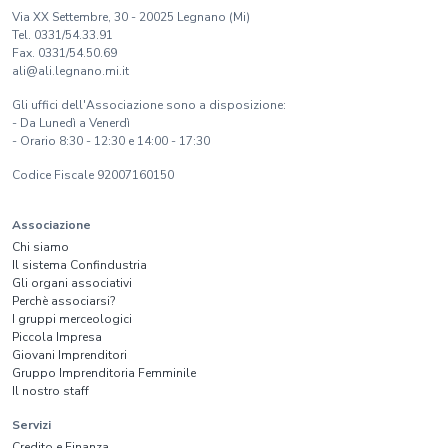
Via XX Settembre, 30 - 20025 Legnano (Mi)
Tel. 0331/54.33.91
Fax. 0331/54.50.69
ali@ali.legnano.mi.it
Gli uffici dell'Associazione sono a disposizione:
- Da Lunedì a Venerdì
- Orario 8:30 - 12:30 e 14:00 - 17:30
Codice Fiscale 92007160150
Associazione
Chi siamo
Il sistema Confindustria
Gli organi associativi
Perchè associarsi?
I gruppi merceologici
Piccola Impresa
Giovani Imprenditori
Gruppo Imprenditoria Femminile
Il nostro staff
Servizi
Credito e Finanza