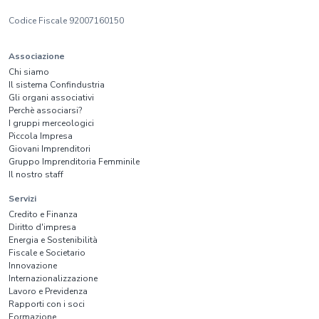
Codice Fiscale 92007160150
Associazione
Chi siamo
Il sistema Confindustria
Gli organi associativi
Perchè associarsi?
I gruppi merceologici
Piccola Impresa
Giovani Imprenditori
Gruppo Imprenditoria Femminile
Il nostro staff
Servizi
Credito e Finanza
Diritto d'impresa
Energia e Sostenibilità
Fiscale e Societario
Innovazione
Internazionalizzazione
Lavoro e Previdenza
Rapporti con i soci
Formazione