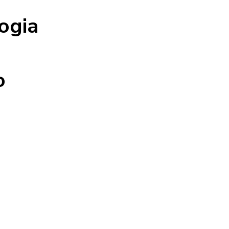
ogia
o