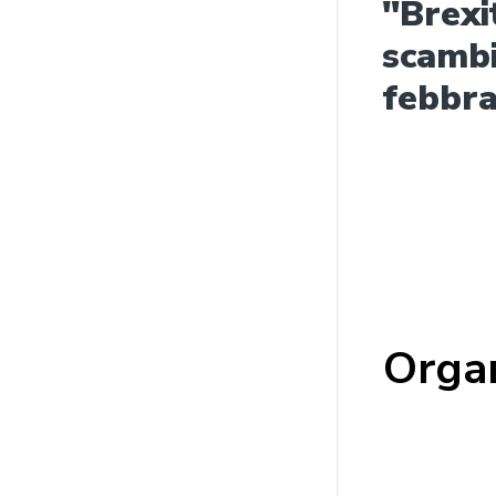
"Brexi
scambi
febbra
Or