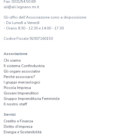
Fax. 0331/54.50.69
ali@ali.legnano.mi.it
Gli uffici dell'Associazione sono a disposizione:
- Da Lunedì a Venerdì
- Orario 8:30 - 12:30 e 14:00 - 17:30
Codice Fiscale 92007160150
Associazione
Chi siamo
Il sistema Confindustria
Gli organi associativi
Perchè associarsi?
I gruppi merceologici
Piccola Impresa
Giovani Imprenditori
Gruppo Imprenditoria Femminile
Il nostro staff
Servizi
Credito e Finanza
Diritto d'impresa
Energia e Sostenibilità