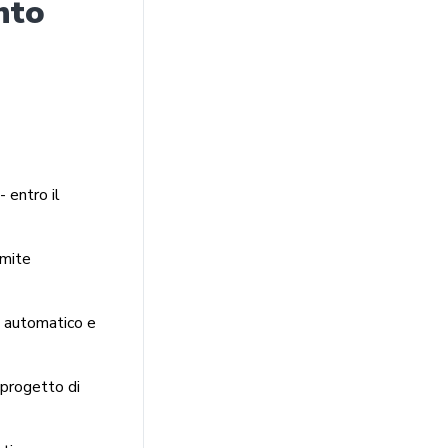
nto
 entro il
amite
à automatico e
 progetto di