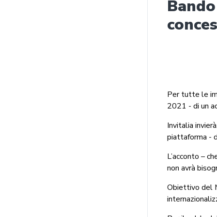
Bando
conces
Per tutte le im
2021 - di un 
Invitalia invier
piattaforma - d
L’acconto – ch
non avrà bisog
Obiettivo del M
internazionaliz