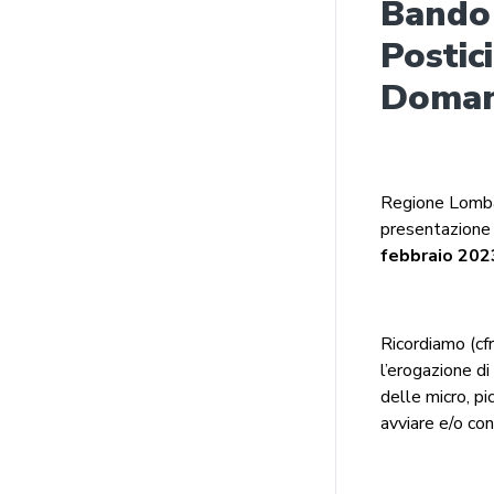
Bando 
Postic
Doman
Regione Lomba
presentazione 
febbraio 202
Ricordiamo (cf
l’erogazione di
delle micro, p
avviare e/o con