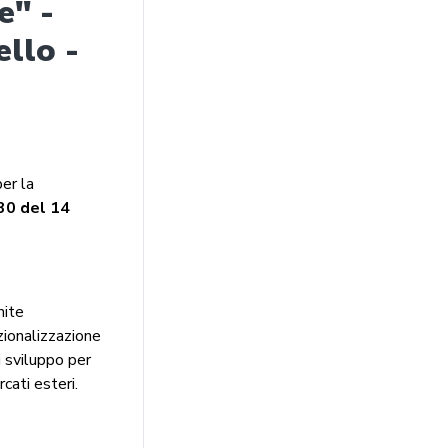
e" -
ello -
er la
30 del 14
mite
azionalizzazione
 sviluppo per
cati esteri.