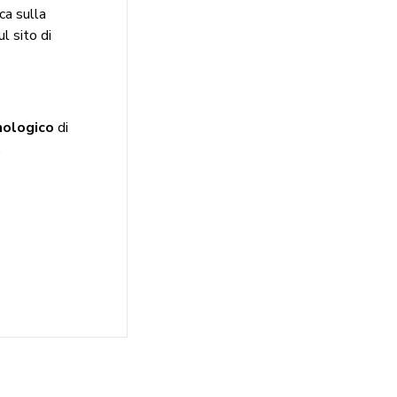
a sulla
l sito di
onologico
di
.