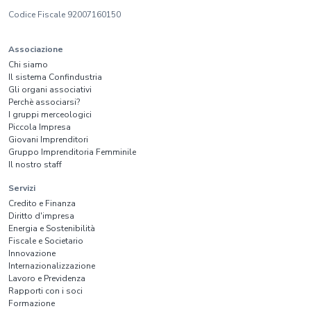
Codice Fiscale 92007160150
Associazione
Chi siamo
Il sistema Confindustria
Gli organi associativi
Perchè associarsi?
I gruppi merceologici
Piccola Impresa
Giovani Imprenditori
Gruppo Imprenditoria Femminile
Il nostro staff
Servizi
Credito e Finanza
Diritto d'impresa
Energia e Sostenibilità
Fiscale e Societario
Innovazione
Internazionalizzazione
Lavoro e Previdenza
Rapporti con i soci
Formazione