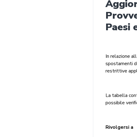
Aggio
Provve
Paesi 
In relazione a
spostamenti de
restrittive app
La tabella cont
possibile verif
Rivolgersi a