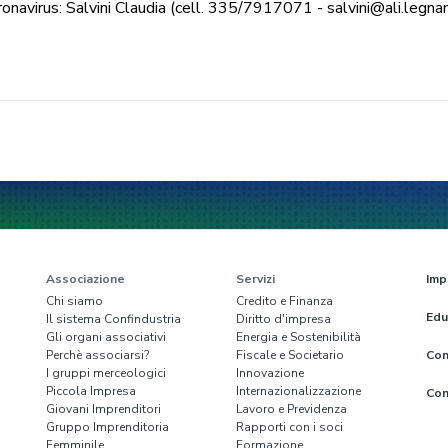
navirus: Salvini Claudia (cell. 335/7917071 - salvini@ali.legnano
Associazione
Servizi
Imp
Chi siamo
Credito e Finanza
Edu
Il sistema Confindustria
Diritto d'impresa
Gli organi associativi
Energia e Sostenibilità
Perchè associarsi?
Fiscale e Societario
Con
I gruppi merceologici
Innovazione
Piccola Impresa
Internazionalizzazione
Con
Giovani Imprenditori
Lavoro e Previdenza
Gruppo Imprenditoria
Rapporti con i soci
Femminile
Formazione