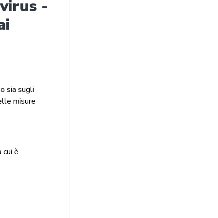
irus -
ai
 sia sugli
elle misure
 cui è