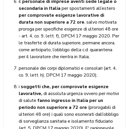
il
personale di imprese aventi sede legale o
secondaria in Italia
per spostamenti all’estero
per comprovate esigenze lavorative di
durata non superiore a 72 ore
, salvo motivata
proroga per specifiche esigenze di ulteriori 48 ore
- art. 4, co. 9, lett. f), DPCM 17 maggio 2020. Per
le trasferte di durata superiore, permane ancora,
come anticipato, l’obbligo della c.d. quarantena
per il lavoratore che rientra in Italia;
personale dei corpi diplomatici e consolari (art. 4,
co. 9, lett. h), DPCM 17 maggio 2020);
i
soggetti che, per comprovate esigenze
lavorative,
di assoluta urgenza ovvero per motivi
di salute
fanno ingresso in Italia per un
periodo non superiore a 72 ore
(prorogabili di
ulteriori 48 ore) i quali sono esonerati dall’obbligo
di sorveglianza sanitaria e isolamento fiduciario
(art. 5, DPCM 17 maggio 2020). E' ragionevole