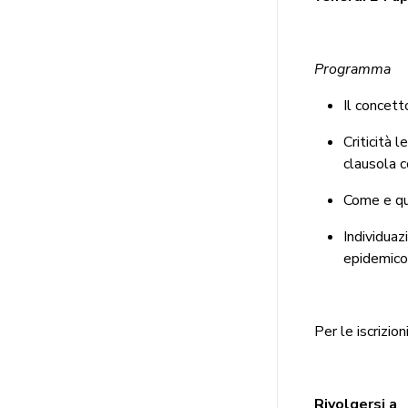
Programma
Il concett
Criticità 
clausola c
Come e qu
Individuaz
epidemico
Per le iscrizio
Rivolgersi a