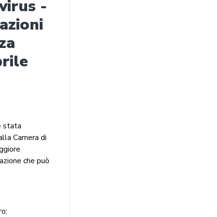
irus -
tazioni
rza
rile
è stata
alla Camera di
aggiore
arazione che può
ro: