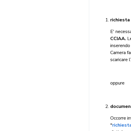
richiesta
E' necessa
CCIAA.
L
inserendo 
Camera far
scaricare 
oppure
document
Occorre in
“
richiest