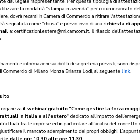
te dal legale rappresentante. Per questa tipologia di attestazi
utilizzare la modalità “stampa in azienda”, per cui un incaricato de
iere, dovrà recarsi in Camera di Commercio a ritirare l'attestazio
rrà segnalata come “chiusa” e previo invio di una
richiesta di a
mail
a: certificazioni.estere@mi.camcom.it
.
Il rilascio dell’attesta
.
namenti e informazioni sui diritti di segreteria previsti, sono dispo
i Commercio di Milano Monza Brianza Lodi, al seguente
link
.
uito
 organizza
il webinar gratuito “Come gestire la forza maggi
attuali in Italia e all'estero
”
dedicato all’impatto dell’emer
ntrattuali tra le imprese ed in particolare all’analisi del concetto 
iustificare il mancato adempimento dei propri obblighi. L’appun
rile dalle ore 10.30 alle ore 11.30
.