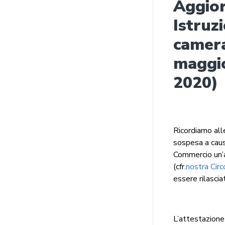
Aggio
Istruzi
camera
maggio
2020)
Ricordiamo alle
sospesa a caus
Commercio un’a
(cfr.
nostra Cir
essere rilasci
L’attestazione 