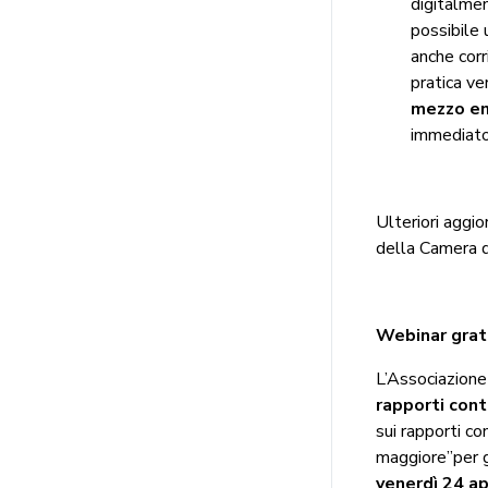
digitalmen
possibile 
anche corr
pratica ve
mezzo e
immediato
Ulteriori aggior
della Camera d
Webinar grat
L’Associazione
rapporti contr
sui rapporti co
maggiore”per g
venerdì 24 ap