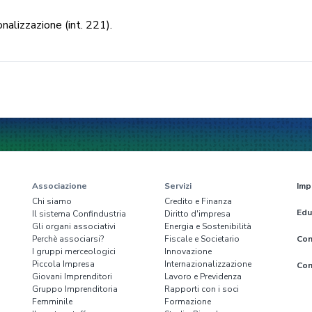
nalizzazione (int. 221).
Associazione
Servizi
Imp
Chi siamo
Credito e Finanza
Edu
Il sistema Confindustria
Diritto d'impresa
Gli organi associativi
Energia e Sostenibilità
Perchè associarsi?
Fiscale e Societario
Con
I gruppi merceologici
Innovazione
Piccola Impresa
Internazionalizzazione
Con
Giovani Imprenditori
Lavoro e Previdenza
Gruppo Imprenditoria
Rapporti con i soci
Femminile
Formazione