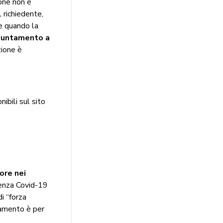
one non è
l richiedente,
ne quando la
ppuntamento a
zione è
nibili sul sito
ore nei
genza Covid-19
di “forza
tamento è per