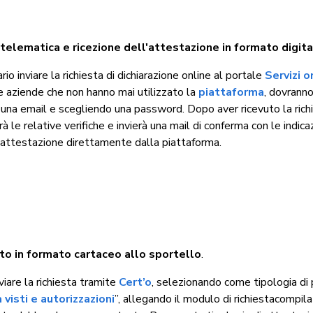
 telematica e ricezione dell'attestazione in formato digit
rio inviare la richiesta di dichiarazione online al portale
Servizi o
e aziende che non hanno mai utilizzato la
piattaforma
, dovranno
una email e scegliendo una password. Dopo aver ricevuto la richi
à le relative verifiche e invierà una mail di conferma con le indica
l’attestazione direttamente dalla piattaforma.
o in formato cartaceo allo sportello
.
viare la richiesta tramite
Cert’o
, selezionando come tipologia di 
a visti e autorizzazioni
”, allegando il modulo di richiestacompil