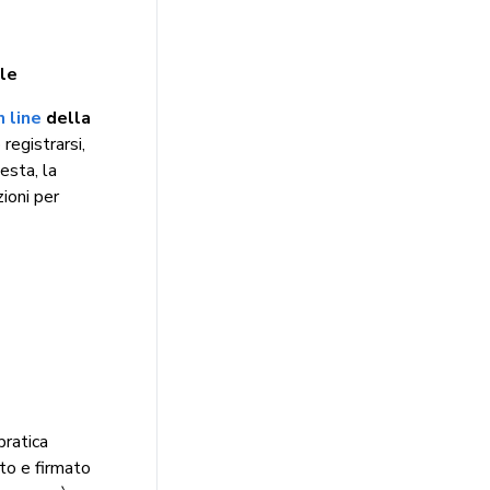
ale
n line
della
 registrarsi,
esta, la
zioni per
pratica
ato e firmato