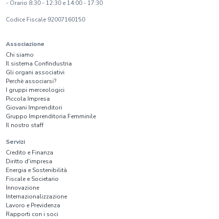
- Orario 8:30 - 12:30 e 14:00 - 17:30
Codice Fiscale 92007160150
Associazione
Chi siamo
Il sistema Confindustria
Gli organi associativi
Perchè associarsi?
I gruppi merceologici
Piccola Impresa
Giovani Imprenditori
Gruppo Imprenditoria Femminile
Il nostro staff
Servizi
Credito e Finanza
Diritto d'impresa
Energia e Sostenibilità
Fiscale e Societario
Innovazione
Internazionalizzazione
Lavoro e Previdenza
Rapporti con i soci