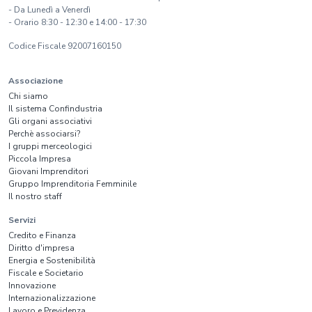
- Da Lunedì a Venerdì
- Orario 8:30 - 12:30 e 14:00 - 17:30
Codice Fiscale 92007160150
Associazione
Chi siamo
Il sistema Confindustria
Gli organi associativi
Perchè associarsi?
I gruppi merceologici
Piccola Impresa
Giovani Imprenditori
Gruppo Imprenditoria Femminile
Il nostro staff
Servizi
Credito e Finanza
Diritto d'impresa
Energia e Sostenibilità
Fiscale e Societario
Innovazione
Internazionalizzazione
Lavoro e Previdenza