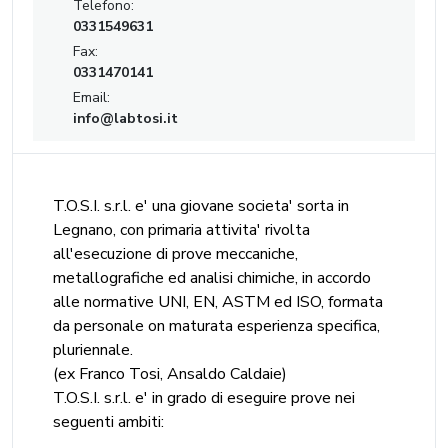
Telefono:
0331549631
Fax:
0331470141
Email:
info@labtosi.it
T.O.S.I. s.r.l. e' una giovane societa' sorta in
Legnano, con primaria attivita' rivolta
all'esecuzione di prove meccaniche,
metallografiche ed analisi chimiche, in accordo
alle normative UNI, EN, ASTM ed ISO, formata
da personale on maturata esperienza specifica,
pluriennale.
(ex Franco Tosi, Ansaldo Caldaie)
T.O.S.I. s.r.l. e' in grado di eseguire prove nei
seguenti ambiti: