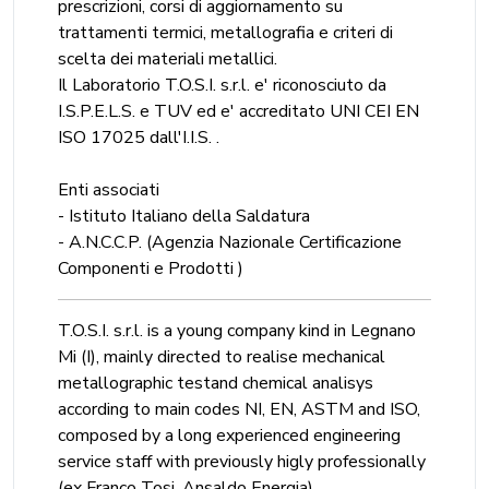
prescrizioni, corsi di aggiornamento su
trattamenti termici, metallografia e criteri di
scelta dei materiali metallici.
Il Laboratorio T.O.S.I. s.r.l. e' riconosciuto da
I.S.P.E.L.S. e TUV ed e' accreditato UNI CEI EN
ISO 17025 dall'I.I.S. .
Enti associati
- Istituto Italiano della Saldatura
- A.N.C.C.P. (Agenzia Nazionale Certificazione
Componenti e Prodotti )
T.O.S.I. s.r.l. is a young company kind in Legnano
Mi (I), mainly directed to realise mechanical
metallographic testand chemical analisys
according to main codes NI, EN, ASTM and ISO,
composed by a long experienced engineering
service staff with previously higly professionally
(ex Franco Tosi, Ansaldo Energia)