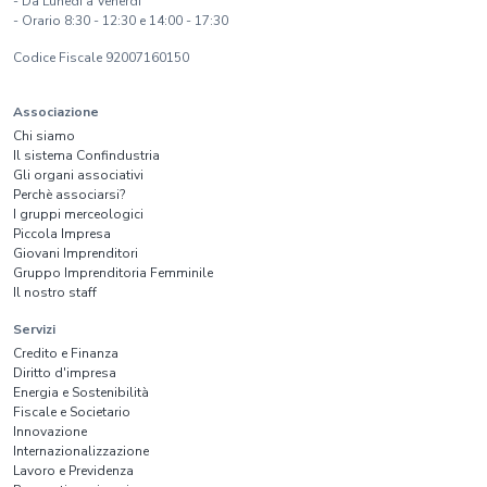
- Da Lunedì a Venerdì
- Orario 8:30 - 12:30 e 14:00 - 17:30
Codice Fiscale 92007160150
Associazione
Chi siamo
Il sistema Confindustria
Gli organi associativi
Perchè associarsi?
I gruppi merceologici
Piccola Impresa
Giovani Imprenditori
Gruppo Imprenditoria Femminile
Il nostro staff
Servizi
Credito e Finanza
Diritto d'impresa
Energia e Sostenibilità
Fiscale e Societario
Innovazione
Internazionalizzazione
Lavoro e Previdenza