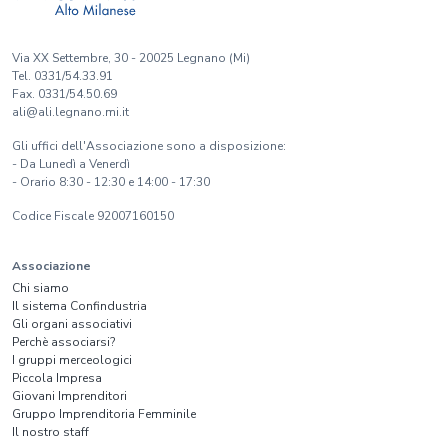
Via XX Settembre, 30 - 20025 Legnano (Mi)
Tel. 0331/54.33.91
Fax. 0331/54.50.69
ali@ali.legnano.mi.it
Gli uffici dell'Associazione sono a disposizione:
- Da Lunedì a Venerdì
- Orario 8:30 - 12:30 e 14:00 - 17:30
Codice Fiscale 92007160150
Associazione
Chi siamo
Il sistema Confindustria
Gli organi associativi
Perchè associarsi?
I gruppi merceologici
Piccola Impresa
Giovani Imprenditori
Gruppo Imprenditoria Femminile
Il nostro staff