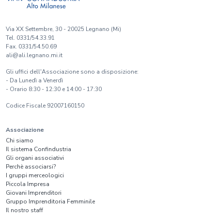
Via XX Settembre, 30 - 20025 Legnano (Mi)
Tel. 0331/54.33.91
Fax. 0331/54.50.69
ali@ali.legnano.mi.it
Gli uffici dell'Associazione sono a disposizione:
- Da Lunedì a Venerdì
- Orario 8:30 - 12:30 e 14:00 - 17:30
Codice Fiscale 92007160150
Associazione
Chi siamo
Il sistema Confindustria
Gli organi associativi
Perchè associarsi?
I gruppi merceologici
Piccola Impresa
Giovani Imprenditori
Gruppo Imprenditoria Femminile
Il nostro staff