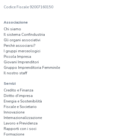
Codice Fiscale 92007160150
Associazione
Chi siamo
Il sistema Confindustria
Gli organi associativi
Perchè associarsi?
I gruppi merceologici
Piccola Impresa
Giovani Imprenditori
Gruppo Imprenditoria Femminile
Il nostro staff
Servizi
Credito e Finanza
Diritto d'impresa
Energia e Sostenibilità
Fiscale e Societario
Innovazione
Internazionalizzazione
Lavoro e Previdenza
Rapporti con i soci
Formazione