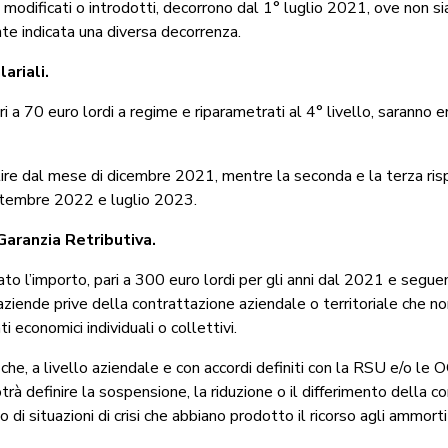
uti modificati o introdotti, decorrono dal 1° luglio 2021, ove non si
te indicata una diversa decorrenza.
ariali.
ri a 70 euro lordi a regime e riparametrati al 4° livello, saranno er
tire dal mese di dicembre 2021, mentre la seconda e la terza ri
ttembre 2022 e luglio 2023.
aranzia Retributiva.
o l’importo, pari a 300 euro lordi per gli anni dal 2021 e seguent
aziende prive della contrattazione aziendale o territoriale che n
i economici individuali o collettivi.
he, a livello aziendale e con accordi definiti con la RSU e/o le 
otrà definire la sospensione, la riduzione o il differimento della 
aso di situazioni di crisi che abbiano prodotto il ricorso agli ammorti