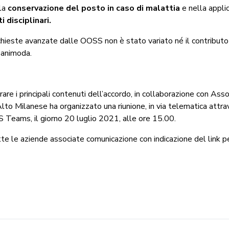
lla
conservazione del posto in caso di malattia
e nella appli
 disciplinari.
chieste avanzate dalle OOSS non è stato variato né il contribut
Sanimoda.
trare i principali contenuti dell’accordo, in collaborazione con Assoc
Alto Milanese ha organizzato una riunione, in via telematica attr
 Teams, il giorno 20 luglio 2021, alle ore 15.00.
te le aziende associate comunicazione con indicazione del link pe