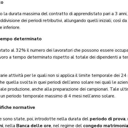
to
 la durata massima del contratto di apprendistato pari a 3 anni, 
uddivisione dei periodi retributivi, allungando quelli iniziali, così 
 inferiore.
 tempo determinato
tato al 32% il numero dei lavoratori che possono essere occupa
avoro a tempo determinato rispetto al totale dei dipendenti a t
 varie attività per le quali non si applica il limite temporale dei 2
e quella svolta in quei periodi dell’anno solare nei quali le azie
ale produzione, anche alla preparazione dei campionari. Tale ulti
 a un periodo temporale massimo di 4 mesi nell’anno solare.
ifiche normative
e sono state, poi, introdotte nella durata del
periodo di prova
,
ni
, nella
Banca delle ore
, nel regime del
congedo matrimoni