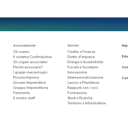
Associazione
Servizi
Imp
Chi siamo
Credito e Finanza
Edu
Il sistema Confindustria
Diritto d'impresa
Gli organi associativi
Energia e Sostenibilità
Perchè associarsi?
Fiscale e Societario
Con
I gruppi merceologici
Innovazione
Piccola Impresa
Internazionalizzazione
Con
Giovani Imprenditori
Lavoro e Previdenza
Gruppo Imprenditoria
Rapporti con i soci
Femminile
Formazione
Il nostro staff
Studi e Ricerche
Territorio e Infrastrutture