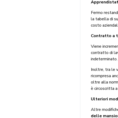
Apprendista
Fermo restando
la tabella di s
costo aziendale
Contratto a
Viene incremen
contratto di l
indeterminato.
Inoltre, tra le
ricompresa anch
oltre alla norm
è circoscritta
Ulteriori mod
Altre modifich
delle mansio