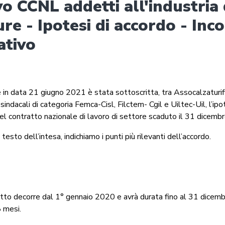
o CCNL addetti all'industria 
ure - Ipotesi di accordo - Inc
ativo
 in data 21 giugno 2021 è stata sottoscritta, tra Assocalzaturifi
sindacali di categoria Femca-Cisl, Filctem- Cgil e Uiltec-Uil, l’ipo
 del contratto nazionale di lavoro di settore scaduto il 31 dicemb
 testo dell’intesa, indichiamo i punti più rilevanti dell’accordo.
atto decorre dal 1° gennaio 2020 e avrà durata fino al 31 dicem
8 mesi.