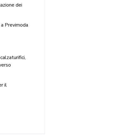
cazione dei
o a Previmoda
alzaturifici,
averso
r il