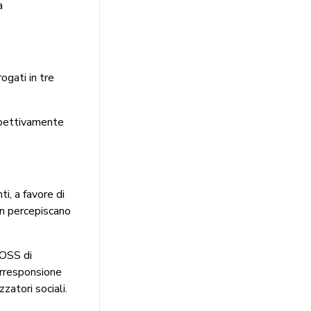
a
ogati in tre
spettivamente
i, a favore di
on percepiscano
OOSS di
corresponsione
zzatori sociali.