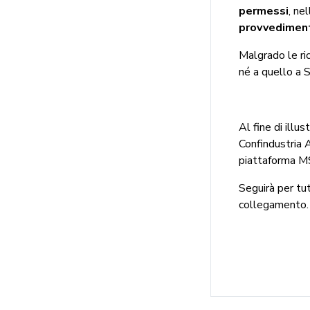
permessi
, ne
provvedimenti
Malgrado le ri
né a quello a 
Al fine di illus
Confindustria 
piattaforma MS
Seguirà per tut
collegamento.