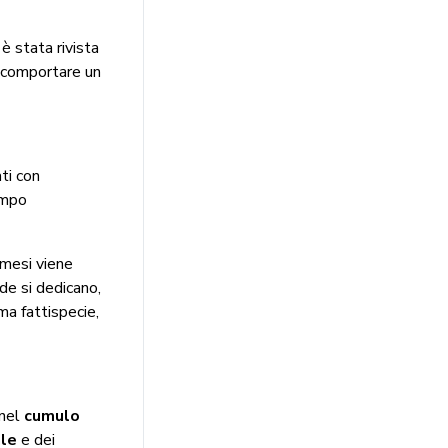
è stata rivista
da comportare un
ti con
empo
4 mesi viene
nde si dedicano,
ma fattispecie,
 nel
cumulo
ale
e dei