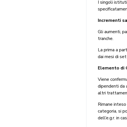
I singoli istit
specificatamen
Incrementi sal
Gli aumenti, pa
tranche.
La prima a par
dai mesi di se
Elemento di G
Viene confermat
dipendenti da 
altri trattament
Rimane inteso c
categoria, si p
dell’e.g.r. in c