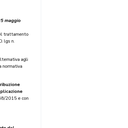
 25 maggio
del trattamento
. lgs n.
lternativa agli
la normativa
ribuzione
pplicazione
 148/2015 e con
nto del