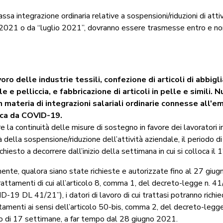
assa integrazione ordinaria relative a sospensioni/riduzioni di atti
2021 o da “luglio 2021”,
dovranno essere trasmesse entro e non
voro delle industrie tessili, confezione di articoli di abbig
lle e pelliccia, e fabbricazione di articoli in pelle e simili. 
in materia di integrazioni salariali ordinarie connesse all'
ca da COVID-19.
re la continuità delle misure di sostegno in favore dei lavoratori 
à della sospensione/riduzione dell’attività aziendale, il periodo d
chiesto a decorrere dall’inizio della settimana in cui si colloca il 
te, qualora siano state richieste e autorizzate fino al 27 giu
rattamenti di cui all’articolo 8, comma 1, del decreto-legge n. 
-19 DL 41/21”), i datori di lavoro di cui trattasi potranno richie
ttamenti ai sensi dell’articolo 50-bis, comma 2, del decreto-legg
 di 17 settimane, a far tempo dal 28 giugno 2021.