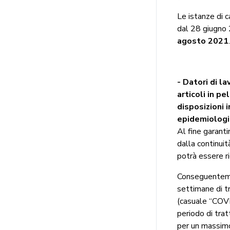
Le istanze di c
dal 28 giugno 
agosto 2021
.
- Datori di la
articoli in pe
disposizioni 
epidemiologi
Al fine garanti
dalla continuit
potrà essere ri
Conseguentemen
settimane di t
(casuale “COVID
periodo di tra
per un massimo