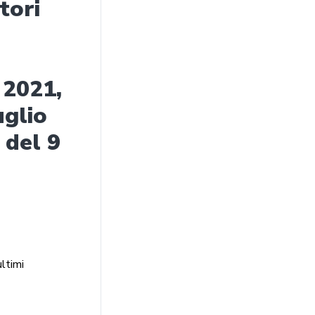
tori
 2021,
uglio
 del 9
ultimi