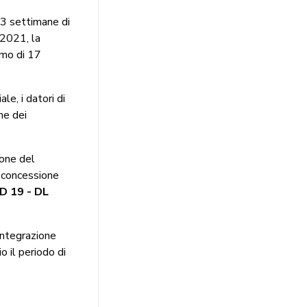
13 settimane di
/2021, la
imo di 17
le, i datori di
ne dei
ione del
i concessione
D 19 - DL
integrazione
o il periodo di