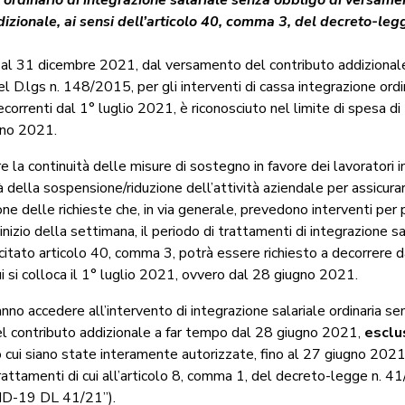
izionale, ai sensi dell’articolo 40, comma 3,
del decreto-leg
o al 31 dicembre 2021, dal versamento del contributo addizionale
del D.lgs n. 148/2015, per gli interventi di cassa integrazione ordi
ecorrenti dal 1° luglio 2021, è riconosciuto nel limite di spesa di
anno 2021.
re la continuità delle misure di sostegno in favore dei lavoratori 
à della sospensione/riduzione dell’attività aziendale per assicura
e delle richieste che, in via generale, prevedono interventi per 
inizio della settimana, il periodo di trattamenti di integrazione sa
l citato articolo 40, comma 3, potrà essere richiesto a decorrere da
i si colloca il 1° luglio 2021, ovvero dal 28 giugno 2021.
nno accedere all’intervento di integrazione salariale ordinaria s
 contributo addizionale a far tempo dal 28 giugno 2021,
esclu
o cui siano state interamente autorizzate, fino al 27 giugno 2021
rattamenti di cui all’articolo 8, comma 1, del decreto-legge n. 
ID-19 DL 41/21”).