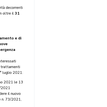
vità decorrenti
 oltre il
31
liamento e di
Nuove
emergenza
interessati
i trattamenti
1° luglio 2021.
gno 2021 le 13
41/2021
dere il nuovo
e n. 73/2021,