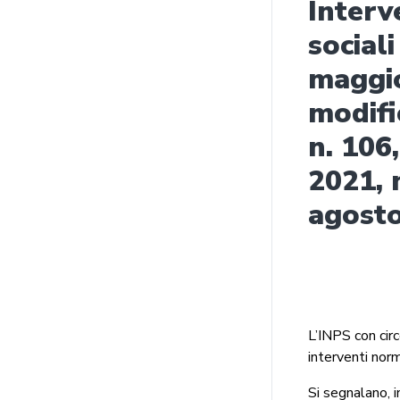
Interv
sociali
maggio
modifi
n. 106
2021, 
agost
L’INPS con circ
interventi norm
Si segnalano, i