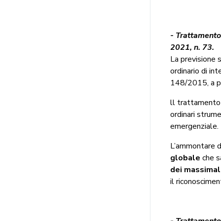
- Trattamento
2021, n. 73.
La previsione s
ordinario di in
148/2015, a pr
ll trattamento 
ordinari strum
emergenziale.
L’ammontare de
globale
che sa
dei massimali
il riconoscimen
- Trattamento