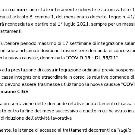
so in cui
non
siano state interamente richieste e autorizzate le 
 cui all’articolo 8, comma 1, del menzionato decreto–legge n. 41
rà riconosciuta a partire dal 1° luglio 2021, sempre per un mass
rattamenti.
l’ulteriore periodo massimo di 17 settimane di integrazione salaria
tori sopra richiamati dovranno trasmettere domanda di concessio
n la nuova causale, denominata “
COVID 19 - DL 99/21
”.
 alla prestazione di cassa integrazione ordinaria, previa sospens
 cassa integrazione straordinaria in corso, le relative domande d
o devono essere trasmesse utilizzando la nuova causale “
COVI
ensione CIGS
”.
 la presentazione delle domande relative ai trattamenti di cassa 
sato entro la fine del mese successivo a quello in cui ha avuto inizi
i riduzione dell’attività lavorativa.
te, le istanze di accesso ai trattamenti decorrenti da “
luglio