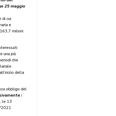
ge 25 maggio
 di cui
naria e
 163,7 milioni
interessati
re una più
periodi che
lariale
ll’inizio della
enza obbligo del
sivamente
i
, le 13
41/2021