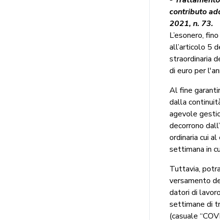
contributo add
2021, n. 73.
L’esonero, fin
all’articolo 5 
straordinaria d
di euro per l'
Al fine garanti
dalla continuit
agevole gestion
decorrono dall’
ordinaria cui a
settimana in cu
Tuttavia, potra
versamento del
datori di lavor
settimane di t
(casuale “COV