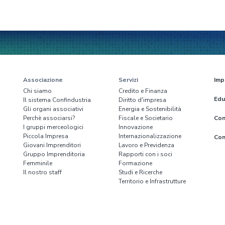
Associazione
Servizi
Imp
Chi siamo
Credito e Finanza
Edu
Il sistema Confindustria
Diritto d'impresa
Gli organi associativi
Energia e Sostenibilità
Perchè associarsi?
Fiscale e Societario
Con
I gruppi merceologici
Innovazione
Piccola Impresa
Internazionalizzazione
Con
Giovani Imprenditori
Lavoro e Previdenza
Gruppo Imprenditoria
Rapporti con i soci
Femminile
Formazione
Il nostro staff
Studi e Ricerche
Territorio e Infrastrutture