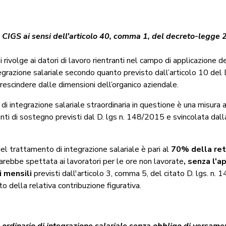
 CIGS ai sensi dell’articolo 40, comma 1, del decreto-legge
i rivolge ai datori di lavoro rientranti nel campo di applicazione 
tegrazione salariale secondo quanto previsto dall’articolo 10 del D
escindere dalle dimensioni dell’organico aziendale.
di integrazione salariale straordinaria in questione è una misura a
enti di sostegno previsti dal D. lgs n. 148/2015 e svincolata dal
l trattamento di integrazione salariale è pari al
70% della ret
rebbe spettata ai lavoratori per le ore non lavorate
, senza l'a
 mensili
previsti dall'articolo 3, comma 5, del citato D. lgs. n.
to della relativa contribuzione figurativa.
 ordinario di integrazione salariale senza obbligo di versame