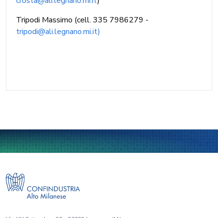
crosta@ali.legnano.mi.it
)
Tripodi Massimo (cell. 335 7986279 -
tripodi@ali.legnano.mi.it)