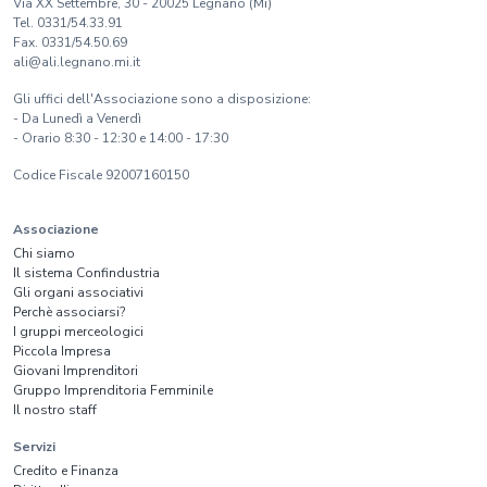
Via XX Settembre, 30 - 20025 Legnano (Mi)
Tel. 0331/54.33.91
Fax. 0331/54.50.69
ali@ali.legnano.mi.it
Gli uffici dell'Associazione sono a disposizione:
- Da Lunedì a Venerdì
- Orario 8:30 - 12:30 e 14:00 - 17:30
Codice Fiscale 92007160150
Associazione
Chi siamo
Il sistema Confindustria
Gli organi associativi
Perchè associarsi?
I gruppi merceologici
Piccola Impresa
Giovani Imprenditori
Gruppo Imprenditoria Femminile
Il nostro staff
Servizi
Credito e Finanza