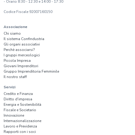
- Orario 8:30 - 12:30 e 14:00 - 17:30
Codice Fiscale 92007160150
Associazione
Chi siamo
Il sistema Confindustria
Gli organi associativi
Perchè associarsi?
I gruppi merceologici
Piccola Impresa
Giovani Imprenditori
Gruppo Imprenditoria Femminile
Il nostro staff
Servizi
Credito e Finanza
Diritto d'impresa
Energia e Sostenibilità
Fiscale e Societario
Innovazione
Internazionalizzazione
Lavoro e Previdenza
Rapporti con i soci