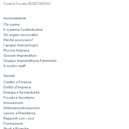
Codice Fiscale 92007160150
Associazione
Chi siamo
Il sistema Confindustria
Gli organi associativi
Perchè associarsi?
I gruppi merceologici
Piccola Impresa
Giovani Imprenditori
Gruppo Imprenditoria Femminile
Il nostro staff
Servizi
Credito e Finanza
Diritto d'impresa
Energia e Sostenibilità
Fiscale e Societario
Innovazione
Internazionalizzazione
Lavoro e Previdenza
Rapporti con i soci
Formazione
Studi e Ricerche