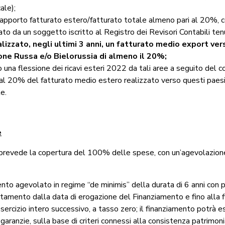
ale);
rapporto fatturato estero/fatturato totale almeno pari al 20%, 
to da un soggetto iscritto al Registro dei Revisori Contabili te
lizzato, negli ultimi 3 anni, un fatturato medio export ver
one Russa e/o Bielorussia di almeno il 20%;
una flessione dei ricavi esteri 2022 da tali aree a seguito del co
al 20% del fatturato medio estero realizzato verso questi paesi 
e.
e
prevede la copertura del 100% delle spese, con un’agevolazion
nto agevolato in regime “de minimis” della durata di 6 anni con p
amento dalla data di erogazione del Finanziamento e fino alla f
ercizio intero successivo, a tasso zero; il finanziamento potrà e
garanzie, sulla base di criteri connessi alla consistenza patrimon