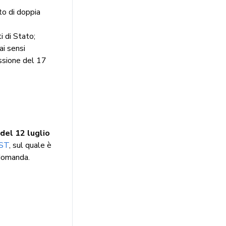
to di doppia
i di Stato;
ai sensi
ssione del 17
 del 12 luglio
EST
, sul quale è
 domanda.