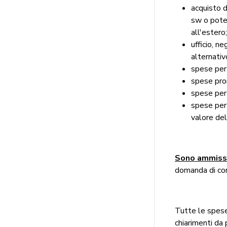
acquisto d
sw o poten
all'estero;
ufficio, n
alternativ
spese per 
spese prom
spese per 
spese per
valore del
Sono ammissi
domanda di con
Tutte le spese
chiarimenti d