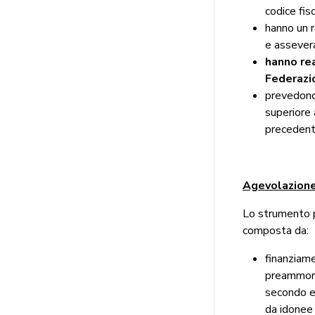
codice fisc
hanno un 
e assevera
hanno rea
Federazi
prevedono 
superiore 
precedent
Agevolazion
Lo strumento 
composta da:
finanziame
preammort
secondo es
da idonee 