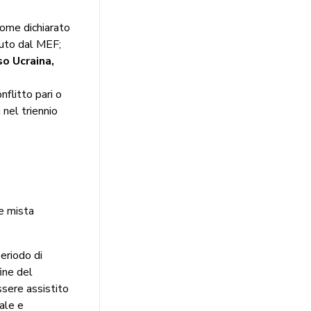
come dichiarato
nuto dal MEF;
so Ucraina,
nflitto pari o
nel triennio
e mista
eriodo di
ine del
ssere assistito
iale e