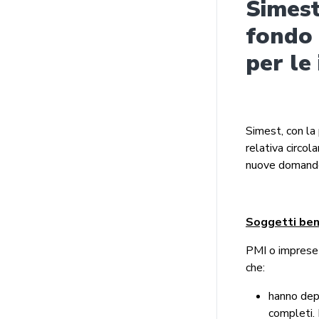
Simest
fondo 
per le
Simest, con la 
relativa circol
nuove domande 
Soggetti bene
PMI o imprese 
che:
hanno depo
completi. 