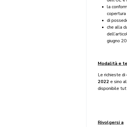
la conform
copertura 
di possede
che alla d
dell’arti
giugno 20
Modalità e t
Le richieste d
2022
e sino a
disponibile tu
Rivolgersi a