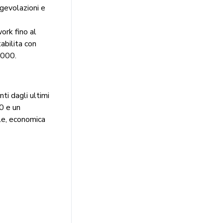
Agevolazioni e
ork fino al
abilita con
.000.
ti dagli ultimi
0 e un
le, economica