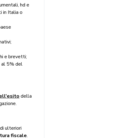
rumentali, hd e
in Italia o
 paese
ativi;
i e brevetti;
o al 5% del
ll'esito
della
gazione.
i ulteriori
tura fiscale
.