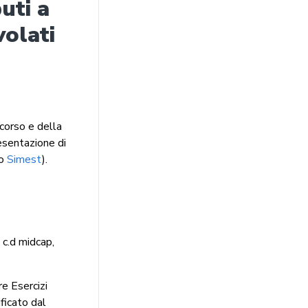
uti a
olati
scorso e della
resentazione di
to
Simest
).
 c.d midcap,
re Esercizi
ficato dal