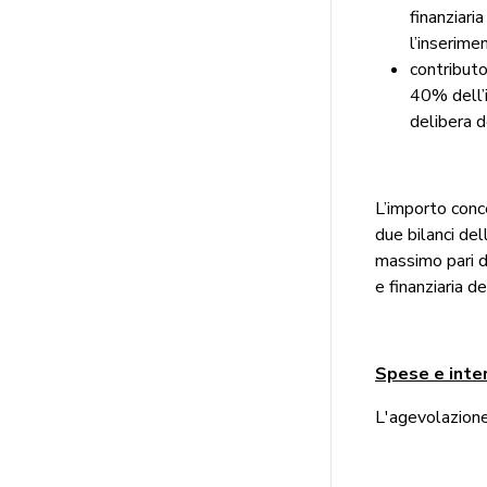
finanziari
l’inserime
contribut
40% dell’i
delibera 
L’importo conce
due bilanci de
massimo pari d
e finanziaria d
Spese e inter
L'agevolazione