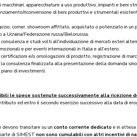
i macchinari, apparecchiature a uso produttivo, impianti e beni st
ziamento/riconversione di beni produttivi e strumentali esistenti 
egozio, corner, showroom affittato, acquistato o potenziato in un
o a Ucraina/Federazione russa/Bielorussia;
consulenza e studi volti all'individuazione di mercati esteri altern
ozionali e per eventi internazionali in Italia e all'estero;
certificazioni e/o omologazioni di prodotto, registrazione di march
 la consulenza finalizzata alla presentazione della domanda sin
 piano di investimenti.
bili le spese sostenute successivamente alla ricezione de
tributo ed entro il secondo esercizio successivo alla data di ero
 devono transitare su un
conto corrente dedicato
e in attesa d
a parte di SIMEST
non sono cumulabili con altri incentivi di na