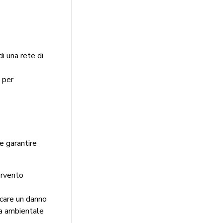
i una rete di
 per
e garantire
tervento
ecare un danno
va ambientale