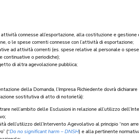
attività connesse all’esportazione, alla costituzione e gestione d
one, o le spese correnti connesse con l’attività di esportazione;
tive ad attività correnti (es. spese relative al personale o spese
 continuative o periodiche);
etto di altra agevolazione pubblica;
sentazione della Domanda, l’Impresa Richiedente dovrà dichiarare 
razione sostitutiva di atto di notorietà):
ntrare nell’ambito delle Esclusioni in relazione all’utilizzo dell’In
vo;
ità dell’utilizzo dell’Intervento Agevolativo al principio “non arr
vo” (“
Do no significant harm – DNSH
) e alla pertinente normati
nazionale;