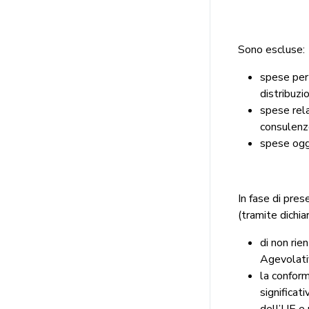
Sono escluse:
spese per 
distribuzi
spese rela
consulenze
spese ogg
In fase di pre
(tramite dichia
di non rie
Agevolati
la conform
significati
dell’UE e 