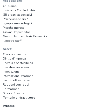
Associazione
Chi siamo
Il sistema Confindustria
Gli organi associativi
Perchè associarsi?
I gruppi merceologici
Piccola Impresa
Giovani Imprenditori
Gruppo Imprenditoria Femminile
Il nostro staff
Servizi
Credito e Finanza
Diritto d'impresa
Energia e Sostenibilità
Fiscale e Societario
Innovazione
Internazionalizzazione
Lavoro e Previdenza
Rapporti con i soci
Formazione
Studi e Ricerche
Territorio e Infrastrutture
Imprese