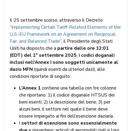
Il 25 settembre scorso, attraverso il Decreto
“
Implementing Certain Tariff-Related Elements of the
U.S.-EU Framework on an Agreement on Reciprocal,
Fair, and Balanced Trade
”, il Presidente degli Stati
Uniti ha disposto che a
partire dalle ore 12:01
(EDT) del 1° settembre 2025
,
i codici doganali
inclusi nell’Annex I sono soggetti unicamente al
dazio MFN
(quindi esenti da ulteriori dazi), alle
condizioni riportate di seguito:
L’Annex 1
contiene una tabella con tre colonne
che riportano: 1) il codice doganale HTSUS dei
beni esenti; 2) la descrizione del bene; 3) per
alcuni beni, il settore nel quale il bene deve
essere impiegato ai fini dell’esenzione daziaria.
I
settori di esenzione sono essenzialmente
due
e riguardano: articoli di aeromobili civili e loro