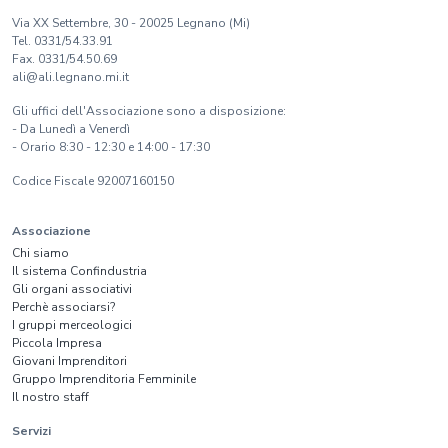
Via XX Settembre, 30 - 20025 Legnano (Mi)
Tel. 0331/54.33.91
Fax. 0331/54.50.69
ali@ali.legnano.mi.it
Gli uffici dell'Associazione sono a disposizione:
- Da Lunedì a Venerdì
- Orario 8:30 - 12:30 e 14:00 - 17:30
Codice Fiscale 92007160150
Associazione
Chi siamo
Il sistema Confindustria
Gli organi associativi
Perchè associarsi?
I gruppi merceologici
Piccola Impresa
Giovani Imprenditori
Gruppo Imprenditoria Femminile
Il nostro staff
Servizi