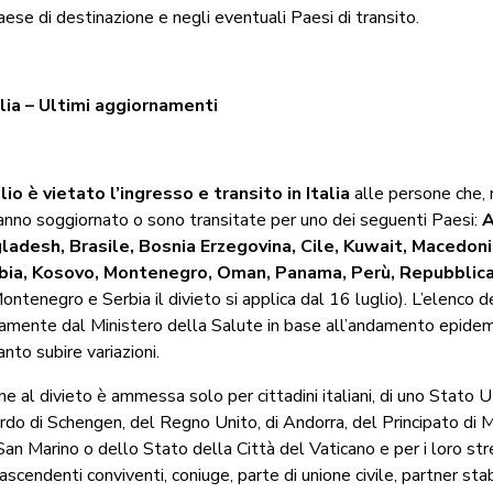
aese di destinazione e negli eventuali Paesi di transito.
alia – Ultimi aggiornamenti
lio è vietato l’ingresso e transito in Italia
alle persone che, n
anno soggiornato o sono transitate per uno dei seguenti Paesi:
A
ladesh, Brasile, Bosnia Erzegovina, Cile, Kuwait, Macedoni
bia, Kosovo, Montenegro, Oman, Panama, Perù, Repubblic
ntenegro e Serbia il divieto si applica dal 16 luglio). L’elenco d
icamente dal Ministero della Salute in base all’andamento epidem
nto subire variazioni.
ne al divieto è ammessa solo per cittadini italiani, di uno Stato 
ordo di Schengen, del Regno Unito, di Andorra, del Principato di 
an Marino o dello Stato della Città del Vaticano e per i loro stret
ascendenti conviventi, coniuge, parte di unione civile, partner stab