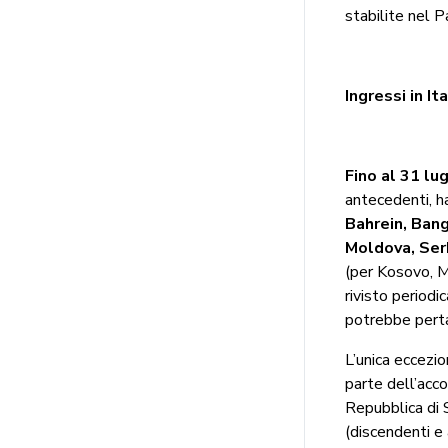
stabilite nel P
Ingressi in It
Fino al 31 lug
antecedenti, h
Bahrein, Bang
Moldova, Ser
(per Kosovo, Mo
rivisto period
potrebbe perta
L’unica eccezio
parte dell’acc
Repubblica di S
(discendenti e 