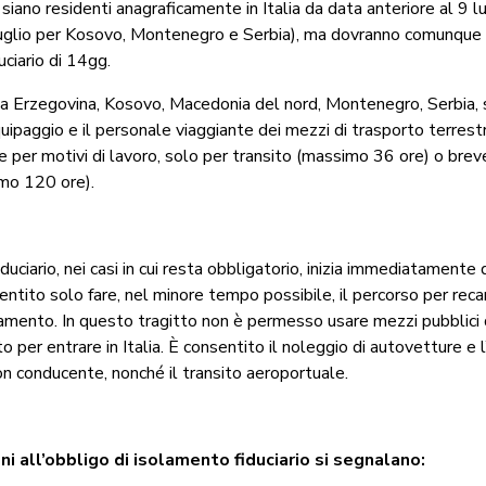
siano residenti anagraficamente in Italia da data anteriore al 9 
uglio per Kosovo, Montenegro e Serbia), ma dovranno comunque 
ciario di 14gg.
a Erzegovina, Kosovo, Macedonia del nord, Montenegro, Serbia, 
quipaggio e il personale viaggiante dei mezzi di trasporto terrest
 per motivi di lavoro, solo per transito (massimo 36 ore) o br
imo 120 ore).
duciario, nei casi in cui resta obbligatorio, inizia immediatamente
nsentito solo fare, nel minore tempo possibile, il percorso per reca
lamento. In questo tragitto non è permesso usare mezzi pubblici 
o per entrare in Italia. È consentito il noleggio di autovetture e l’
on conducente, nonché il transito aeroportuale.
ni all’obbligo di isolamento fiduciario si segnalano: