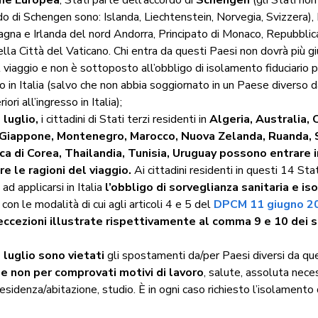
do di Schengen sono: Islanda, Liechtenstein, Norvegia, Svizzera),
gna e Irlanda del nord Andorra, Principato di Monaco, Repubblic
lla Città del Vaticano. Chi entra da questi Paesi non dovrà più giu
l viaggio e non è sottoposto all’obbligo di isolamento fiduciario p
so in Italia (salvo che non abbia soggiornato in un Paese diverso 
riori all’ingresso in Italia);
1 luglio
,
i cittadini di Stati terzi residenti in
Algeria, Australia, 
 Giappone, Montenegro, Marocco, Nuova Zelanda, Ruanda, 
a di Corea, Thailandia, Tunisia, Uruguay possono entrare i
are le ragioni del viaggio.
Ai cittadini residenti in questi 14 Stat
d applicarsi in Italia
l’obbligo di sorveglianza sanitaria e i
o
con le modalità di cui agli articoli 4 e 5 del
DPCM 11 giugno 2
eccezioni illustrate rispettivamente al comma 9 e 10 dei 
1 luglio sono vietati
gli spostamenti da/per Paesi diversi da quel
e non per comprovati motivi di lavoro
, salute, assoluta neces
residenza/abitazione, studio. È in ogni caso richiesto l’isolamento 