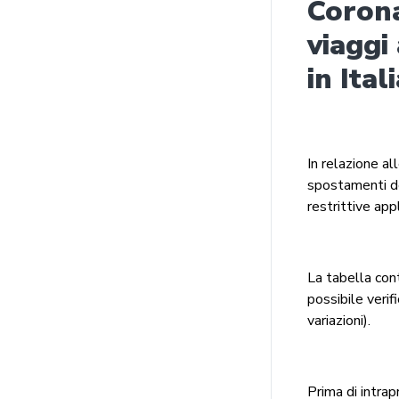
Corona
viaggi
in Ita
In relazione a
spostamenti de
restrittive app
La tabella cont
possibile verif
variazioni).
Prima di intrap