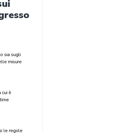
sui
ngresso
 sia sugli
elle misure
 cui è
ltime
no le regole