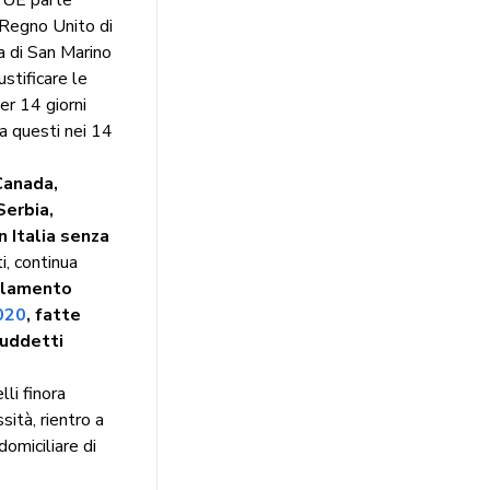
 Regno Unito di
a di San Marino
stificare le
er 14 giorni
da questi nei 14
Canada,
Serbia,
n Italia senza
i, continua
solamento
020
, fatte
suddetti
li finora
sità, rientro a
domiciliare di