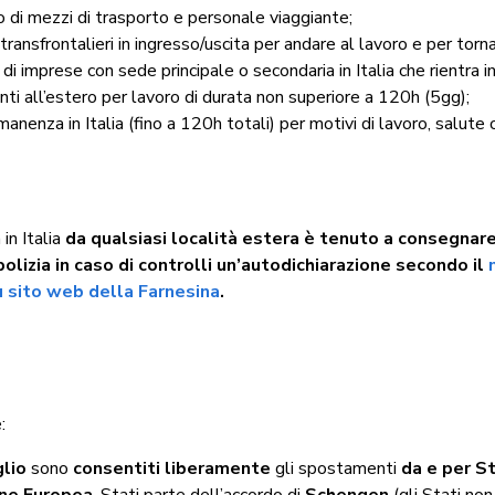
 di mezzi di trasporto e personale viaggiante;
 transfrontalieri in ingresso/uscita per andare al lavoro e per torn
di imprese con sede principale o secondaria in Italia che rientra i
i all’estero per lavoro di durata non superiore a 120h (5gg);
anenza in Italia (fino a 120h totali) per motivi di lavoro, salute
in Italia
da qualsiasi località estera è tenuto a consegnare
 polizia in caso di controlli un’autodichiarazione secondo il
u sito web della Farnesina
.
:
glio
sono
consentiti liberamente
gli spostamenti
da e per S
one Europea
, Stati parte dell’accordo di
Schengen
(gli Stati no