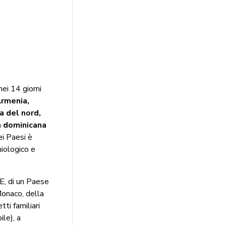
ei 14 giorni
rmenia,
a del nord,
a dominicana
ei Paesi è
iologico e
UE, di un Paese
Monaco, della
ti familiari
ile), a