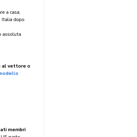
are a casa;
n Italia dopo
 o assoluta
 al vettore o
modello
tati membri
n UE parte