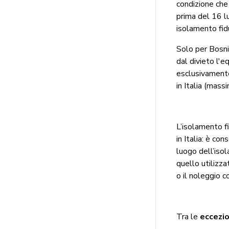
condizione che 
prima del 16 l
isolamento fidu
Solo per Bosni
dal divieto l'e
esclusivamente
in Italia (mass
L’isolamento fi
in Italia: è co
luogo dell’iso
quello utilizzat
o il noleggio c
Tra le
eccezio