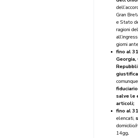
dell’accor
Gran Breta
e Stato de
ragioni de
all’ingres
giorni ante
fino al 3
Georgia,
Repubblic
giustific
comunque a
fiduciari
salve le 
articoli;
fino al 3
elencati,
s
domicilio/
14gg
.