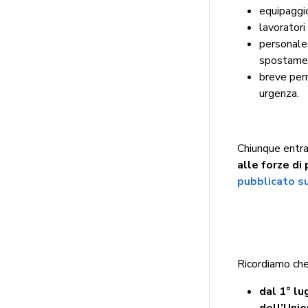
equipaggio
lavoratori
personale 
spostament
breve perm
urgenza.
Chiunque entra 
alle forze di
pubblicato s
Ricordiamo che
dal 1° lu
dell’Uni