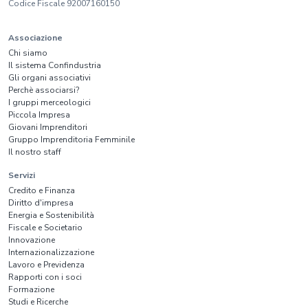
Codice Fiscale 92007160150
Associazione
Chi siamo
Il sistema Confindustria
Gli organi associativi
Perchè associarsi?
I gruppi merceologici
Piccola Impresa
Giovani Imprenditori
Gruppo Imprenditoria Femminile
Il nostro staff
Servizi
Credito e Finanza
Diritto d'impresa
Energia e Sostenibilità
Fiscale e Societario
Innovazione
Internazionalizzazione
Lavoro e Previdenza
Rapporti con i soci
Formazione
Studi e Ricerche