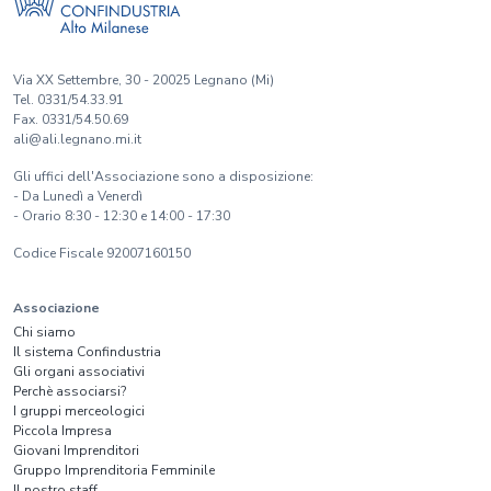
Via XX Settembre, 30 - 20025 Legnano (Mi)
Tel. 0331/54.33.91
Fax. 0331/54.50.69
ali@ali.legnano.mi.it
Gli uffici dell'Associazione sono a disposizione:
- Da Lunedì a Venerdì
- Orario 8:30 - 12:30 e 14:00 - 17:30
Codice Fiscale 92007160150
Associazione
Chi siamo
Il sistema Confindustria
Gli organi associativi
Perchè associarsi?
I gruppi merceologici
Piccola Impresa
Giovani Imprenditori
Gruppo Imprenditoria Femminile
Il nostro staff