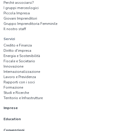
Perchè associarsi?
I gruppi merceologici
Piccola Impresa
Giovani Imprenditori
Gruppo Imprenditoria Femminile
Il nostro staff
Servizi
Credito e Finanza
Diritto d'impresa
Energia e Sostenibilità
Fiscale e Societario
Innovazione
Internazionalizzazione
Lavoro e Previdenza
Rapporti con i soci
Formazione
Studi e Ricerche
Territorio e Infrastrutture
Imprese
Education
Convenzioni