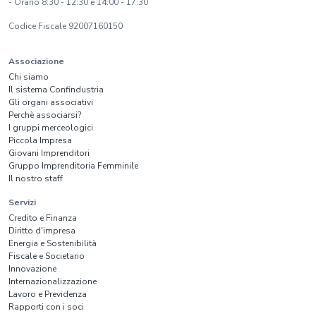
- Orario 8:30 - 12:30 e 14:00 - 17:30
Codice Fiscale 92007160150
Associazione
Chi siamo
Il sistema Confindustria
Gli organi associativi
Perchè associarsi?
I gruppi merceologici
Piccola Impresa
Giovani Imprenditori
Gruppo Imprenditoria Femminile
Il nostro staff
Servizi
Credito e Finanza
Diritto d'impresa
Energia e Sostenibilità
Fiscale e Societario
Innovazione
Internazionalizzazione
Lavoro e Previdenza
Rapporti con i soci