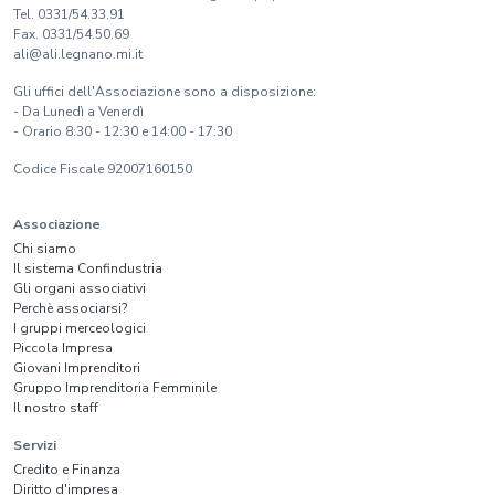
Tel. 0331/54.33.91
Fax. 0331/54.50.69
ali@ali.legnano.mi.it
Gli uffici dell'Associazione sono a disposizione:
- Da Lunedì a Venerdì
- Orario 8:30 - 12:30 e 14:00 - 17:30
Codice Fiscale 92007160150
Associazione
Chi siamo
Il sistema Confindustria
Gli organi associativi
Perchè associarsi?
I gruppi merceologici
Piccola Impresa
Giovani Imprenditori
Gruppo Imprenditoria Femminile
Il nostro staff
Servizi
Credito e Finanza
Diritto d'impresa