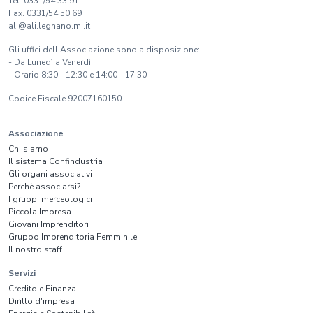
Tel. 0331/54.33.91
Fax. 0331/54.50.69
ali@ali.legnano.mi.it
Gli uffici dell'Associazione sono a disposizione:
- Da Lunedì a Venerdì
- Orario 8:30 - 12:30 e 14:00 - 17:30
Codice Fiscale 92007160150
Associazione
Chi siamo
Il sistema Confindustria
Gli organi associativi
Perchè associarsi?
I gruppi merceologici
Piccola Impresa
Giovani Imprenditori
Gruppo Imprenditoria Femminile
Il nostro staff
Servizi
Credito e Finanza
Diritto d'impresa