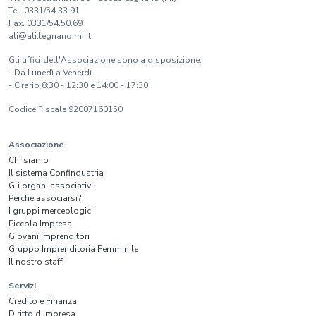
Tel. 0331/54.33.91
Fax. 0331/54.50.69
ali@ali.legnano.mi.it
Gli uffici dell'Associazione sono a disposizione:
- Da Lunedì a Venerdì
- Orario 8:30 - 12:30 e 14:00 - 17:30
Codice Fiscale 92007160150
Associazione
Chi siamo
Il sistema Confindustria
Gli organi associativi
Perchè associarsi?
I gruppi merceologici
Piccola Impresa
Giovani Imprenditori
Gruppo Imprenditoria Femminile
Il nostro staff
Servizi
Credito e Finanza
Diritto d'impresa