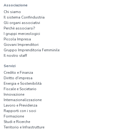
Associazione
Chi siamo
Il sistema Confindustria
Gli organi associativi
Perchè associarsi?
I gruppi merceologici
Piccola Impresa
Giovani Imprenditori
Gruppo Imprenditoria Femminile
Il nostro staff
Servizi
Credito e Finanza
Diritto d'impresa
Energia e Sostenibilità
Fiscale e Societario
Innovazione
Internazionalizzazione
Lavoro e Previdenza
Rapporti con i soci
Formazione
Studi e Ricerche
Territorio e Infrastrutture