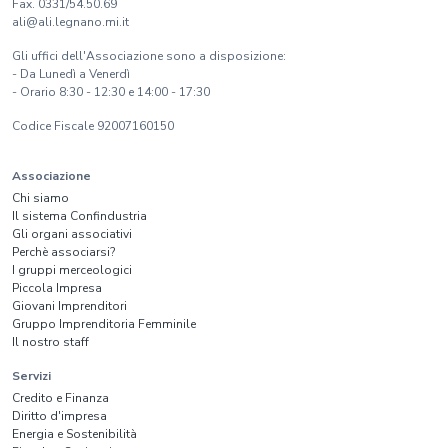
Fax. 0331/54.50.69
ali@ali.legnano.mi.it
Gli uffici dell'Associazione sono a disposizione:
- Da Lunedì a Venerdì
- Orario 8:30 - 12:30 e 14:00 - 17:30
Codice Fiscale 92007160150
Associazione
Chi siamo
Il sistema Confindustria
Gli organi associativi
Perchè associarsi?
I gruppi merceologici
Piccola Impresa
Giovani Imprenditori
Gruppo Imprenditoria Femminile
Il nostro staff
Servizi
Credito e Finanza
Diritto d'impresa
Energia e Sostenibilità